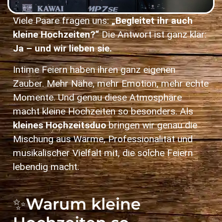
Viele Paare fragen uns:
„Begleitet ihr auch
kleine Hochzeiten?“
Die Antwort ist ganz klar:
Ja – und wir lieben sie.
Intime Feiern haben ihren ganz eigenen
Zauber. Mehr Nähe, mehr Emotion, mehr echte
Momente. Und genau diese Atmosphäre
macht kleine Hochzeiten so besonders. Als
kleines Hochzeitsduo
bringen wir genau die
Mischung aus Wärme, Professionalität und
musikalischer Vielfalt mit, die solche Feiern
lebendig macht.
✨
Warum kleine