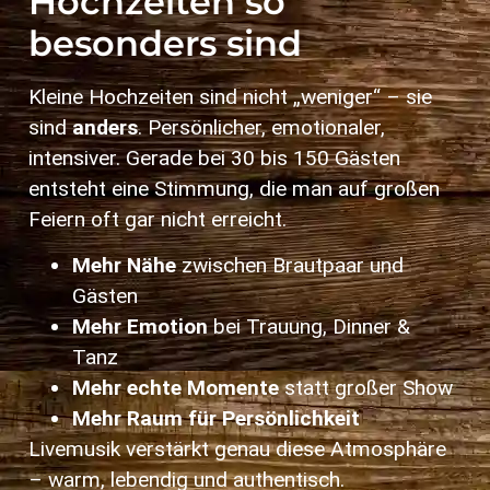
Hochzeiten so
besonders sind
Kleine Hochzeiten sind nicht „weniger“ – sie
sind
anders
. Persönlicher, emotionaler,
intensiver. Gerade bei 30 bis 150 Gästen
entsteht eine Stimmung, die man auf großen
Feiern oft gar nicht erreicht.
Mehr Nähe
zwischen Brautpaar und
Gästen
Mehr Emotion
bei Trauung, Dinner &
Tanz
Mehr echte Momente
statt großer Show
Mehr Raum für Persönlichkeit
Livemusik verstärkt genau diese Atmosphäre
– warm, lebendig und authentisch.