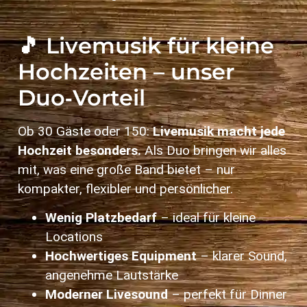
🎵 Livemusik für kleine
Hochzeiten – unser
Duo‑Vorteil
Ob 30 Gäste oder 150:
Livemusik macht jede
Hochzeit besonders.
Als Duo bringen wir alles
mit, was eine große Band bietet – nur
kompakter, flexibler und persönlicher.
Wenig Platzbedarf
– ideal für kleine
Locations
Hochwertiges Equipment
– klarer Sound,
angenehme Lautstärke
Moderner Livesound
– perfekt für Dinner