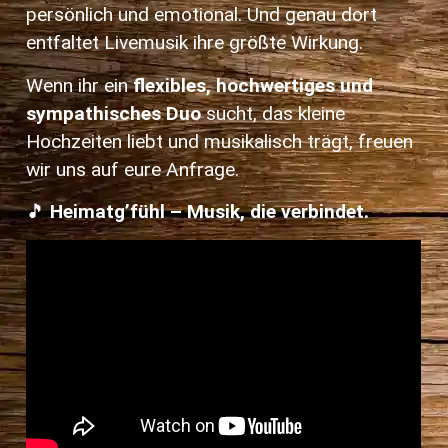
persönlich und emotional. Und genau dort
entfaltet Livemusik ihre größte Wirkung.
Wenn ihr ein
flexibles, hochwertiges und
sympathisches Duo
sucht, das kleine
Hochzeiten liebt und musikalisch trägt, freuen
wir uns auf eure Anfrage.
🎵
Heimatg’fühl – Musik, die verbindet.