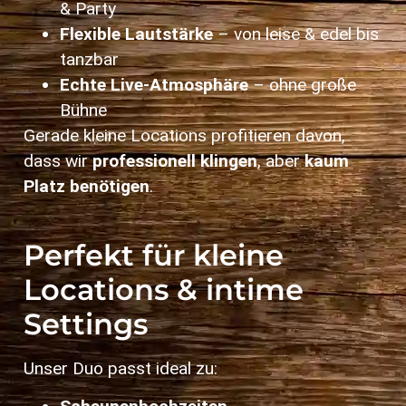
& Party
Flexible Lautstärke
– von leise & edel bis
tanzbar
Echte Live‑Atmosphäre
– ohne große
Bühne
Gerade kleine Locations profitieren davon,
dass wir
professionell klingen
, aber
kaum
Platz benötigen
.
Perfekt für kleine
Locations & intime
Settings
Unser Duo passt ideal zu: