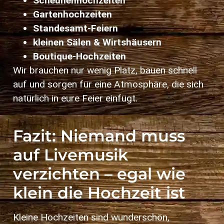
Scheunenhochzeiten
Gartenhochzeiten
Standesamt‑Feiern
kleinen Sälen & Wirtshäusern
Boutique‑Hochzeiten
Wir brauchen nur wenig Platz, bauen schnell
auf und sorgen für eine Atmosphäre, die sich
natürlich in eure Feier einfügt.
Fazit: Niemand muss
auf Livemusik
verzichten – egal wie
klein die Hochzeit ist
Kleine Hochzeiten sind wunderschön,